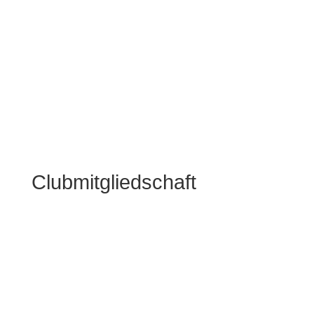
Gefördert durch
Clubmitgliedschaft
80
€/JAHR
ANMELDUNG