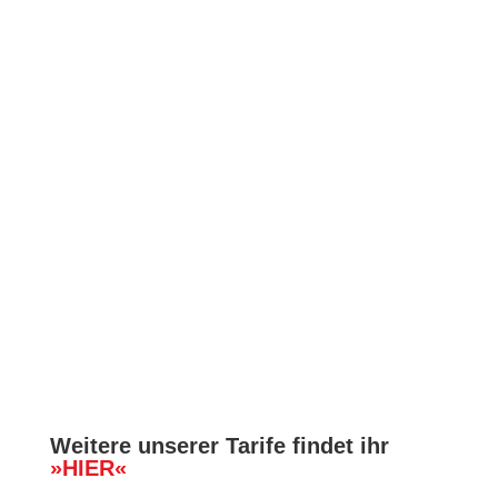
240
€/JAHR
ANMELDUNG
AB
280
€/JAHR
ANMELDUNG
120
€/JAHR
ANMELDUNG
Weitere unserer Tarife findet ihr
»
HIER
«