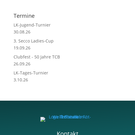
Termine
LK-Jugend-Turnier
30.08.26
3. Secco Ladies-Cup
19.09.26
Clubfest - 50 Jahre TCB
26.09.26
LK-Tages-Turnier
3.10.26
Kontakt