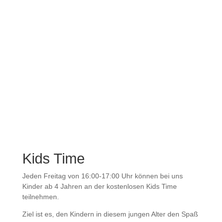
Verbesserung und Optimierung der Schlagtechniken,
(wettkampforientiertes Tennistraining durch ziel- und
aufgabenorientiertes Training)
Verbesserung der allgemeinen konditionellen und der
tennisspezifischen konditionellen Fähigkeiten etc.
Kids Time
Jeden Freitag von 16:00-17:00 Uhr können bei uns
Kinder ab 4 Jahren an der kostenlosen Kids Time
teilnehmen.
Ziel ist es, den Kindern in diesem jungen Alter den Spaß