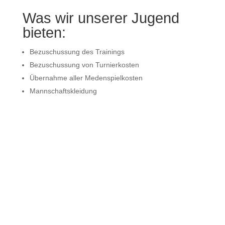
Was wir unserer Jugend
bieten:
Bezuschussung des Trainings
Bezuschussung von Turnierkosten
Übernahme aller Medenspielkosten
Mannschaftskleidung
Minis 5-8 Jahre
allgemeine Motorik, Schulung der
Koordinationsfähigkeiten
spielerisches Heranführen an den Tennissport
Play and Stay („Kleinfeld“ mit druckreduzierten Bällen
(75%))