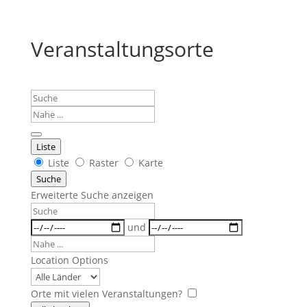
Veranstaltungsorte
Suche
Nahe
...
Liste
Anzeigetyp
Liste
Raster
Karte
für
Suche
Suchergebnisse
Erweiterte Suche anzeigen
Suche
Daten
und
Nahe
...
Location Options
Land
Orte mit vielen Veranstaltungen?